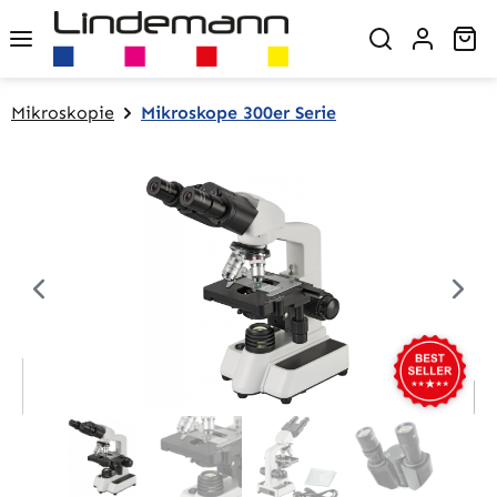
Zum Hauptinhalt springen
Wa
Mikroskopie
Mikroskope 300er Serie
Bildergalerie überspringen