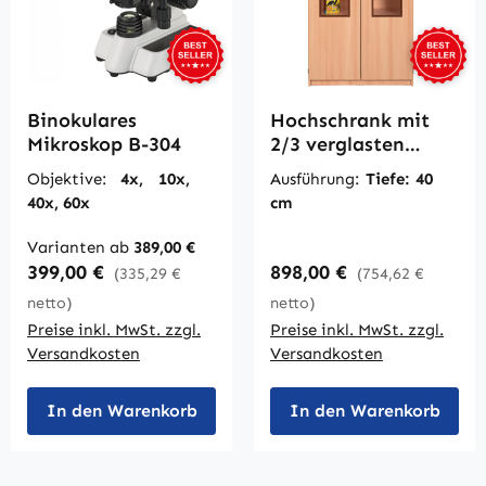
Binokulares
Hochschrank mit
Mikroskop B-304
2/3 verglasten
Türen, mit
Objektive:
4x, 10x,
Ausführung:
Tiefe: 40
Mittelwand, B/H
40x, 60x
cm
120 x 190 cm
Varianten ab
389,00 €
Regulärer Preis:
Regulärer Preis:
399,00 €
898,00 €
(335,29 €
(754,62 €
netto)
netto)
Preise inkl. MwSt. zzgl.
Preise inkl. MwSt. zzgl.
Versandkosten
Versandkosten
In den Warenkorb
In den Warenkorb