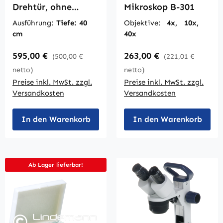
Drehtür, ohne
Mikroskop B-301
Mittelwand, B/H 95
Ausführung:
Tiefe: 40
Objektive:
4x, 10x,
x 190 cm
cm
40x
Regulärer Preis:
Regulärer Preis:
595,00 €
263,00 €
(500,00 €
(221,01 €
netto)
netto)
Preise inkl. MwSt. zzgl.
Preise inkl. MwSt. zzgl.
Versandkosten
Versandkosten
In den Warenkorb
In den Warenkorb
Ab Lager lieferbar!