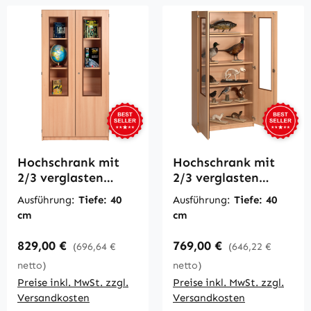
Hochschrank mit
Hochschrank mit
2/3 verglasten
2/3 verglasten
Türen, mit
Türen, ohne
Ausführung:
Tiefe: 40
Ausführung:
Tiefe: 40
Mittelwand, B/H 95
Mittelwand, B/H 95
cm
cm
x 190 cm
x 190 cm
Regulärer Preis:
Regulärer Preis:
829,00 €
769,00 €
(696,64 €
(646,22 €
netto)
netto)
Preise inkl. MwSt. zzgl.
Preise inkl. MwSt. zzgl.
Versandkosten
Versandkosten