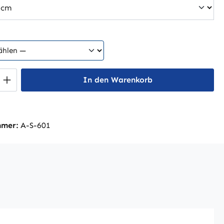
 Anzahl: Gib den gewünschten Wert ein 
In den Warenkorb
mmer:
A-S-601