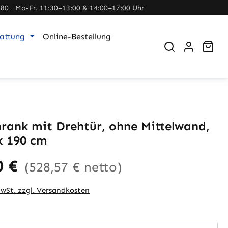
380
Mo-Fr. 11:30–13:00 & 14:00–17:00 Uhr
tattung
Online-Bestellung
War
rank mit Drehtür, ohne Mittelwand,
x 190 cm
0 €
(528,57 € netto)
MwSt. zzgl. Versandkosten
auswählen