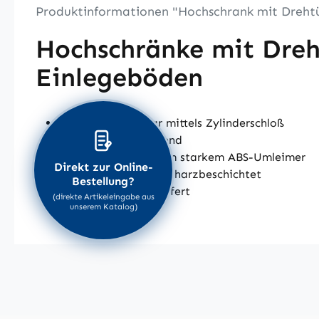
Produktinformationen "Hochschrank mit Drehtür
Hochschränke mit Dreht
Einlegeböden
Türen abschließbar mittels Zylinderschloß
Türen um 270° öffnend
Alle Kanten mit 2 mm starkem ABS-Umleimer
Direkt zur Online-
Oberflächen melaminharzbeschichtet
Bestellung?
fertig montiert geliefert
(direkte Artikeleingabe aus
unserem Katalog)