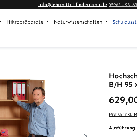
info@lehrmittel-lindemann.de
05963 - 9816
Mikropräparate
Naturwissenschaften
Schulauss
Hochsch
B/H 95 
629,0
Preise inkl. 
Ausführung