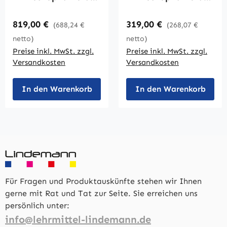
B-DC 12
B-DC 5
Regulärer Preis:
Regulärer Preis:
819,00 €
319,00 €
(688,24 €
(268,07 €
netto)
netto)
Preise inkl. MwSt. zzgl.
Preise inkl. MwSt. zzgl.
Versandkosten
Versandkosten
In den Warenkorb
In den Warenkorb
Für Fragen und Produktauskünfte stehen wir Ihnen
gerne mit Rat und Tat zur Seite. Sie erreichen uns
persönlich unter:
info@lehrmittel-lindemann.de