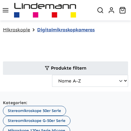
Zum Hauptinhalt springen
Wa
Mikroskopie
Digitalmikroskopkameras
Produkte filtern
Kategorien:
Stereomikroskope 50er Serie
Stereomikroskope G-50er Serie
Mikroskope 120er Serie bScope