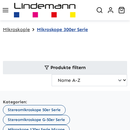
Zum Hauptinhalt springen
Wa
Mikroskopie
Mikroskope 300er Serie
Produkte filtern
Kategorien:
Stereomikroskope 50er Serie
Stereomikroskope G-50er Serie
Mikroskope 120er Serie bScope