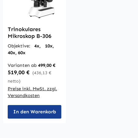
Trinokulares
Mikroskop B-306
Objektive:
4x, 10x,
40x, 60x
Varianten ab
499,00 €
Regulärer Preis:
519,00 €
(436,13 €
netto)
Preise inkl. MwSt. zzgl.
Versandkosten
In den Warenkorb