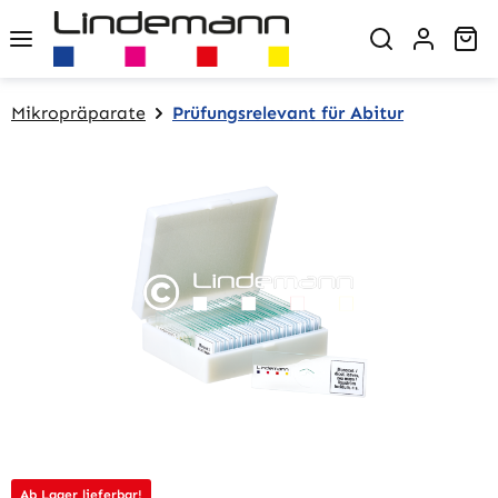
Zum Hauptinhalt springen
Wa
Mikropräparate
Prüfungsrelevant für Abitur
Bildergalerie überspringen
Ab Lager lieferbar!