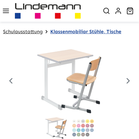
Zum Hauptinhalt springen
Wa
Schulausstattung
Klassenmobiliar Stühle, Tische
Bildergalerie überspringen