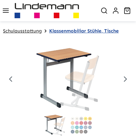
Zum Hauptinhalt springen
Wa
Schulausstattung
Klassenmobiliar Stühle, Tische
Bildergalerie überspringen