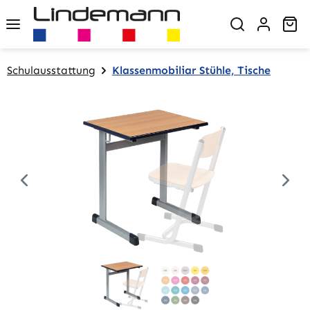
Zum Hauptinhalt springen
Wa
Schulausstattung
Klassenmobiliar Stühle, Tische
Bildergalerie überspringen