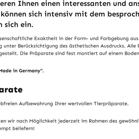
ren Ihnen einen interessanten und ans
 können sich intensiv mit dem besproch
sich ein.
senschaftliche Exaktheit in der Form- und Farbgebung aus.
g unter Berücksichtigung des ästhetischen Ausdrucks. Alle 
estellt. Die Präparate sind fest montiert auf einem Bode
„Made in Germany“.
arate
aubfreien Aufbewahrung Ihrer wertvollen Tierpräparate.
ten wir nach Möglichkeit jederzeit im Rahmen des gewöhnl
ompt beliefern!