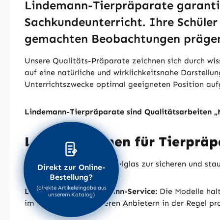
Lindemann-Tierpräparate garantie
Sachkundeunterricht. Ihre Schüler
gemachten Beobachtungen prägen 
Unsere Qualitäts-Präparate zeichnen sich durch wis
auf eine natürliche und wirklichkeitsnahe Darstellun
Unterrichtszwecke optimal geeigneten Position aufg
Lindemann-Tierpräparate sind Qualitätsarbeiten 
LIPEX-Vitrinen für Tierpräp
Robuste Vitrinen aus Acrylglas zur sicheren und st
Direkt zur Online-
Bestellung?
(direkte Artikeleingabe aus
Der besondere Lindemann-Service:
Die Modelle hal
unserem Katalog)
im Gegensatz zu anderen Anbietern in der Regel pr