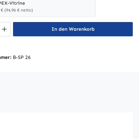
PEX-Vitrine
 € (94,96 € netto)
 Anzahl: Gib den gewünschten Wert ein 
In den Warenkorb
mmer:
B-SP 26
LIPEX-Vitrine