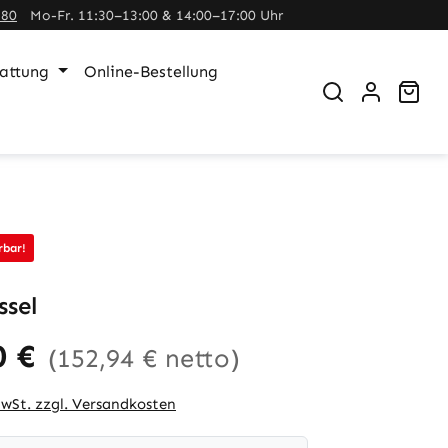
380
Mo-Fr. 11:30–13:00 & 14:00–17:00 Uhr
tattung
Online-Bestellung
War
rbar!
ssel
0 €
(152,94 € netto)
MwSt. zzgl. Versandkosten