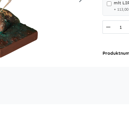
mit LI
+ 113,00
Produkt
Produktnu