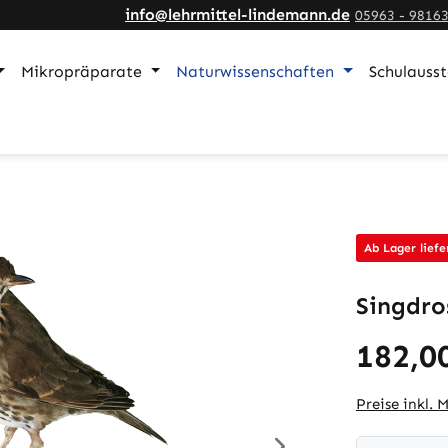
info@lehrmittel-lindemann.de
05963 - 9816
Mikropräparate
Naturwissenschaften
Schulauss
Ab Lager liefe
Singdro
182,0
Preise inkl. 