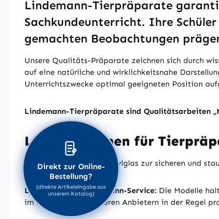
Lindemann-Tierpräparate garantie
Sachkundeunterricht. Ihre Schüler
gemachten Beobachtungen prägen 
Unsere Qualitäts-Präparate zeichnen sich durch wis
auf eine natürliche und wirklichkeitsnahe Darstellun
Unterrichtszwecke optimal geeigneten Position aufg
Lindemann-Tierpräparate sind Qualitätsarbeiten 
LIPEX-Vitrinen für Tierpräp
Robuste Vitrinen aus Acrylglas zur sicheren und st
Direkt zur Online-
Bestellung?
(direkte Artikeleingabe aus
Der besondere Lindemann-Service:
Die Modelle hal
unserem Katalog)
im Gegensatz zu anderen Anbietern in der Regel pr