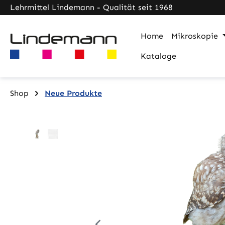
Lehrmittel Lindemann - Qualität seit 1968
m Hauptinhalt springen
Zur Suche springen
Zur Hauptnavigation springen
Home
Mikroskopie
Kataloge
Shop
Neue Produkte
Bildergalerie überspringen