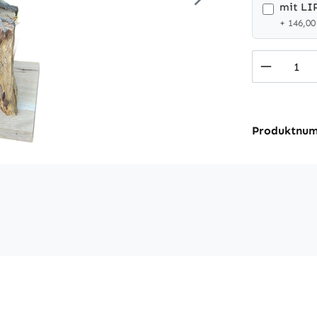
mit LI
+ 146,00
Produkt
Produktnu