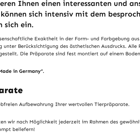
ren Ihnen einen interessanten und ans
 können sich intensiv mit dem besproch
sich ein.
senschaftliche Exaktheit in der Form- und Farbgebung aus.
g unter Berücksichtigung des ästhetischen Ausdrucks. Alle 
estellt. Die Präparate sind fest montiert auf einem Bode
„Made in Germany“.
arate
aubfreien Aufbewahrung Ihrer wertvollen Tierpräparate.
ten wir nach Möglichkeit jederzeit im Rahmen des gewöhnl
ompt beliefern!