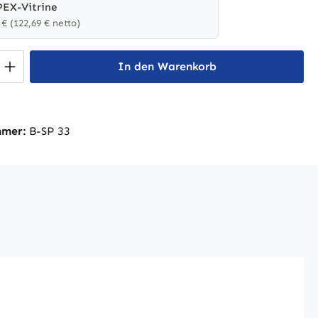
PEX-Vitrine
 € (122,69 € netto)
 Anzahl: Gib den gewünschten Wert ein 
In den Warenkorb
mmer:
B-SP 33
LIPEX-Vitrine