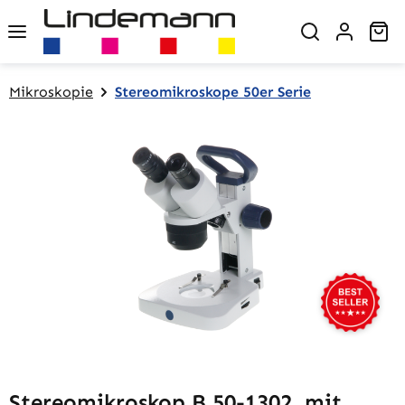
Zum Hauptinhalt springen
Wa
Mikroskopie
Stereomikroskope 50er Serie
Bildergalerie überspringen
Stereomikroskop B 50-1302, mit