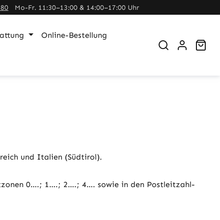
380
Mo-Fr. 11:30–13:00 & 14:00–17:00 Uhr
tattung
Online-Bestellung
War
ich und Italien (Südtirol).
tzonen 0….; 1….; 2….; 4…. sowie in den Postleitzahl-