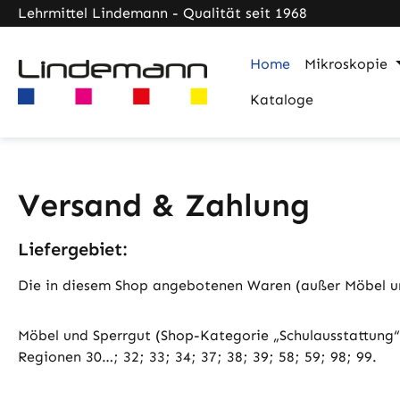
Lehrmittel Lindemann - Qualität seit 1968
m Hauptinhalt springen
Zur Suche springen
Zur Hauptnavigation springen
Home
Mikroskopie
Kataloge
Versand & Zahlung
Liefergebiet:
Die in diesem Shop angebotenen Waren (außer Möbel und 
Möbel und Sperrgut (Shop-Kategorie „Schulausstattung“) 
Regionen 30…; 32; 33; 34; 37; 38; 39; 58; 59; 98; 99.