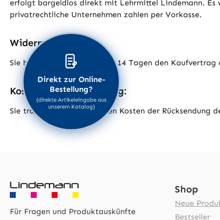
erfolgt bargeldlos direkt mit Lehrmittel Lindemann. Es
privatrechtliche Unternehmen zahlen per Vorkasse.
Widerrufsrecht:
Sie haben das Recht, binnen 14 Tagen den Kaufvertrag
Direkt zur Online-
Bestellung?
Kosten der Rücksendung:
(direkte Artikeleingabe aus
unserem Katalog)
Sie tragen die unmittelbaren Kosten der Rücksendung d
Shop
Neue Produ
Für Fragen und Produktauskünfte
Bestseller