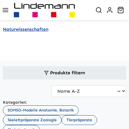
Zum Hauptinhalt springen
Wa
Naturwissenschaften
Produkte filtern
Kategorien:
SOMSO-Modelle Anatomie, Botanik
Skelettpräparate Zoologie
Tierpräparate