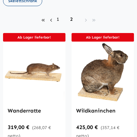
Skelettschrank
Seite
Seite
1
2
Ab Lager lieferbar!
Ab Lager lieferbar!
Wanderratte
Wildkaninchen
Regulärer Preis:
Regulärer Preis:
319,00 €
425,00 €
(268,07 €
(357,14 €
netto)
netto)