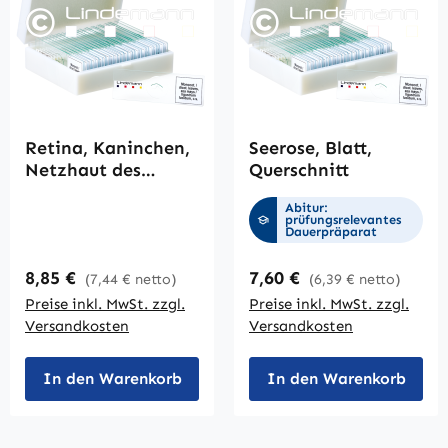
Retina, Kaninchen,
Seerose, Blatt,
Netzhaut des
Querschnitt
Auges, Querschnitt
Abitur:
prüfungsrelevantes
Dauerpräparat
Regulärer Preis:
Regulärer Preis:
8,85 €
7,60 €
(7,44 € netto)
(6,39 € netto)
Preise inkl. MwSt. zzgl.
Preise inkl. MwSt. zzgl.
Versandkosten
Versandkosten
In den Warenkorb
In den Warenkorb