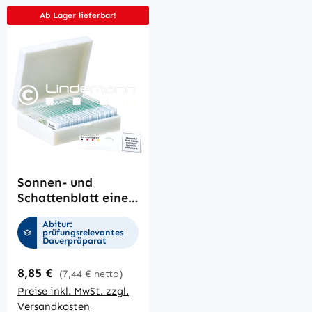
Ab Lager lieferbar!
Sonnen- und
Schattenblatt eines
Baumes, zwei
Abitur:
Querschnitte zum
prüfungsrelevantes
Dauerpräparat
Vergleich
Regulärer Preis:
8,85 €
(7,44 € netto)
Preise inkl. MwSt. zzgl.
Versandkosten