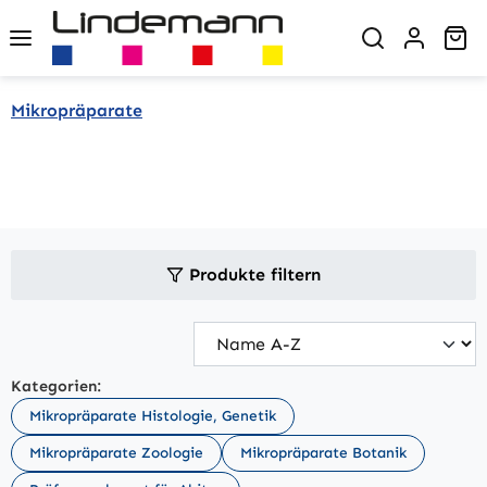
Zum Hauptinhalt springen
Wa
Mikropräparate
Produkte filtern
Kategorien:
Mikropräparate Histologie, Genetik
Mikropräparate Zoologie
Mikropräparate Botanik