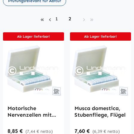
Prüfungsrelevant für Abitur
Seite
Seite
1
2
Ab Lager lieferbar!
Ab Lager lieferbar!
Motorische
Musca domestica,
Nervenzellen mit
Stubenfliege, Flügel
Nervenendung,
Kaninchen,
Regulärer Preis:
Regulärer Preis:
8,85 €
7,60 €
(7,44 € netto)
(6,39 € netto)