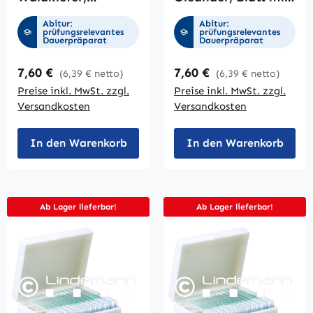
Querschnitt
Spaltöffnungen,
Abitur:
Abitur:
Querschnitt
prüfungsrelevantes
prüfungsrelevantes
Dauerpräparat
Dauerpräparat
Regulärer Preis:
Regulärer Preis:
7,60 €
7,60 €
(6,39 € netto)
(6,39 € netto)
Preise inkl. MwSt. zzgl.
Preise inkl. MwSt. zzgl.
Versandkosten
Versandkosten
In den Warenkorb
In den Warenkorb
Ab Lager lieferbar!
Ab Lager lieferbar!